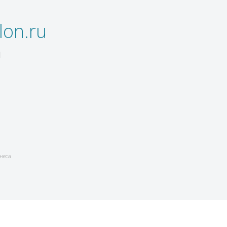
on.ru
1
знеса